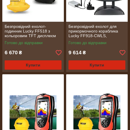
Безпровідний ехолот-
Безпровідний ехолот для
годинник Lucky FF518 з
прикормочного кораблика
кольоровим TFT дисплеєм
Lucky FF918-CWLS,
1.77", глибина до 45 м (395)
кольоровий дисплей 3.5",
Готово до відправки
Готово до відправки
глибина до 100 м, дальність
300 м (760)
6 670
9 614
₴
₴
Купити
Купити