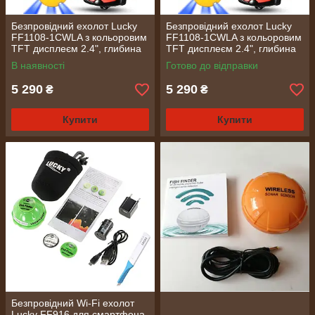
Безпровідний ехолот Lucky
Безпровідний ехолот Lucky
FF1108-1CWLA з кольоровим
FF1108-1CWLA з кольоровим
TFT дисплеєм 2.4", глибина
TFT дисплеєм 2.4", глибина
до 45 м (437)
до 45 м (437/1)
В наявності
Готово до відправки
5 290
5 290
₴
₴
Купити
Купити
Безпровідний Wi-Fi ехолот
Lucky FF916 для смартфона,