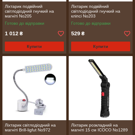
Ліхтарик подвійний
Ліхтарик подвійний
світлодіодний гнучкий на
світлодіодний гнучкий на
магніті No205
кліпсі No203
Готово до відправки
Готово до відправки
1 012
529
₴
₴
Купити
Купити
Ліхтарик світлодіодний на
Ліхтарик розкладний на
магніті Brill-ligfut No972
магніті 15 см ICOCO No1289