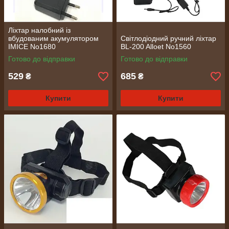
Ліхтар налобний із
вбудованим акумулятором
Світлодіодний ручний ліхтар
IMICE No1680
BL-200 Alloet No1560
Готово до відправки
Готово до відправки
529
685
₴
₴
Купити
Купити