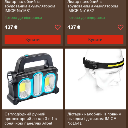
Ліхтар налобний із
Ліхтар налобний із
вбудованим акумулятором
вбудованим акумулятором
IMICE No1681
IMICE No1682
Готово до відправки
Готово до відправки
437
437
₴
₴
Купити
Купити
Світлодіодний ручний
Ліхтарик налобний із повним
прожекторний ліхтар 3 в 1 з
оглядом і датчиком IMICE
сонячною панеллю Аlloet
No1641
No1595