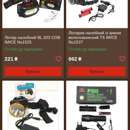
Ліхтарик налобний із зумом
Ліхтар налобний BL 203 COB
вологозахисний Т6 IMICE
IMICE No1525
No1537
Готово до відправки
Готово до відправки
221
662
₴
₴
Купити
Купити