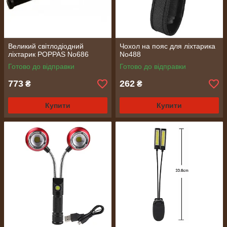
Великий світлодіодний
Чохол на пояс для ліхтарика
ліхтарик POPPAS No686
No488
Готово до відправки
Готово до відправки
773
262
₴
₴
Купити
Купити