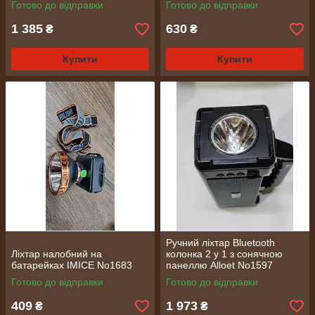
Готово до відправки
Готово до відправки
1 385
630
₴
₴
Купити
Купити
Ручний ліхтар Bluetooth
Ліхтар налобний на
колонка 2 у 1 з сонячною
батарейках IMICE No1683
панеллю Alloet No1597
Готово до відправки
Готово до відправки
409
1 973
₴
₴