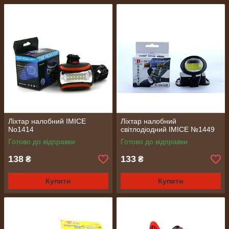
Ліхтар налобний IMICE
Ліхтар налобний
No1414
світлодіодний IMICE №1449
Готово до відправки
Готово до відправки
138
133
₴
₴
Купити
Купити