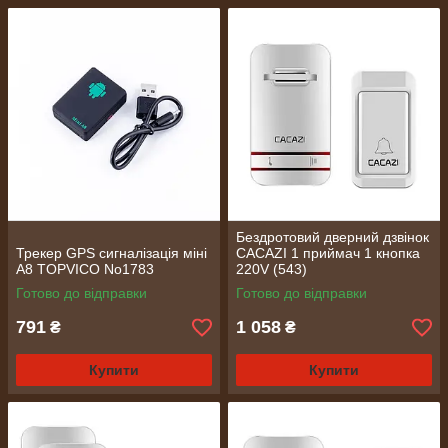
Бездротовий дверний дзвінок
Трекер GPS сигналізація міні
CACAZI 1 приймач 1 кнопка
А8 TOPVICO No1783
220V (543)
Готово до відправки
Готово до відправки
791
1 058
₴
₴
Купити
Купити