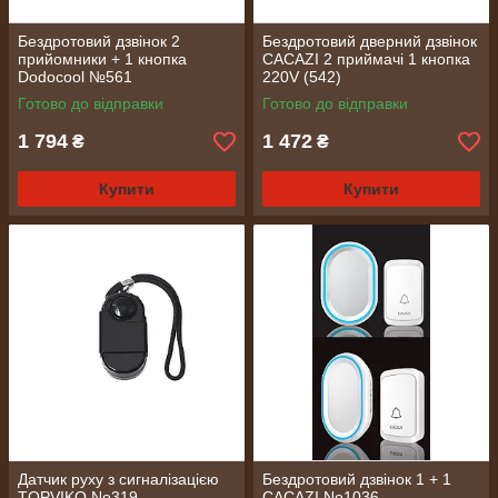
Бездротовий дзвінок 2
Бездротовий дверний дзвінок
прийомники + 1 кнопка
CACAZI 2 приймачі 1 кнопка
Dodocool №561
220V (542)
Готово до відправки
Готово до відправки
1 794
1 472
₴
₴
Купити
Купити
Датчик руху з сигналізацією
Бездротовий дзвінок 1 + 1
TOPVIKO No319
CACAZI No1036