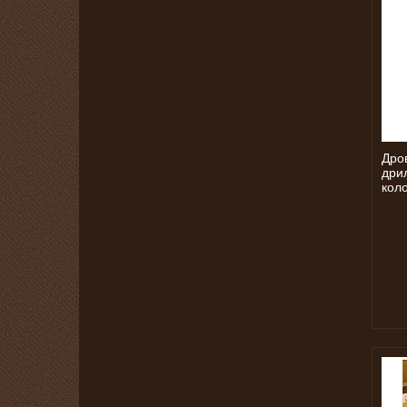
Дро
дрил
кол