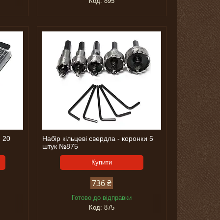
895
м 20
Набір кільцеві свердла - коронки 5
штук №875
Купити
736 ₴
Готово до відправки
875