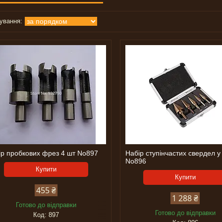
ір пробкових фрез 4 шт No897
Набір ступінчастих свердел у 
No896
Купити
Купити
455 ₴
1 288 ₴
Готово до відправки
Готово до відправки
897