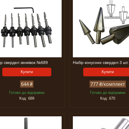
ір свердел зенківок №689
Набір конусних свердел 3 шт
Купити
Купити
644 ₴
777 ₴/комплект
Готово до відправки
Готово до відправки
689
670