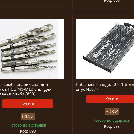
896
ір комбінованих свердел
Набір міні свердел 0,3-1,6 м
чиків HSS M3-M10 6 шт для
штук No877
зання різьби (890)
Купити
Купити
308 ₴
644 ₴
Готово до відправки
Готово до відправки
877
890