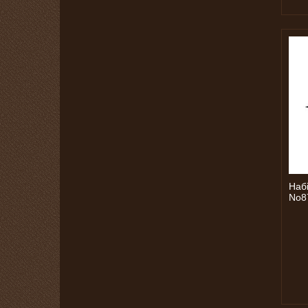
Набі
No8