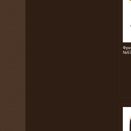
Фрез
№5