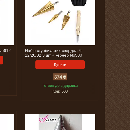
 No612
Набір ступінчастих свердел 4-
12/20/32 3 шт + кернер No580
Купити
874 ₴
Готово до відправки
580