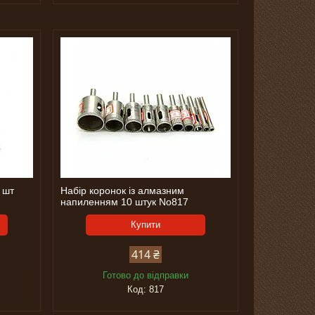
7 шт
Набір коронок із алмазним
напиленням 10 штук No817
Купити
414 ₴
Готово до відправки
817