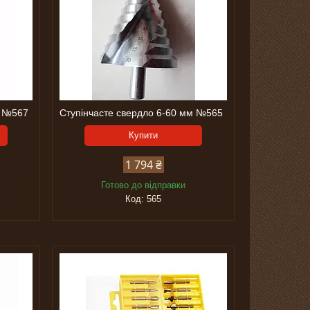
м №567
Ступінчасте свердло 6-60 мм №565
Купити
1 794 ₴
Готово до відправки
565