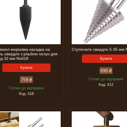
вокол морковка насадка на
Ступінчате свердло 5-35 мм
ь свердло з різьбою колун для
од 32 мм No618
Купити
Купити
690 ₴
759 ₴
Готово до відправки
612
Готово до відправки
618