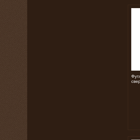
Фут
све