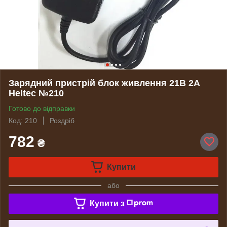
Зарядний пристрій блок живлення 21В 2А
Heltec №210
Готово до відправки
Код: 210
Роздріб
782
₴
Купити
або
Купити з