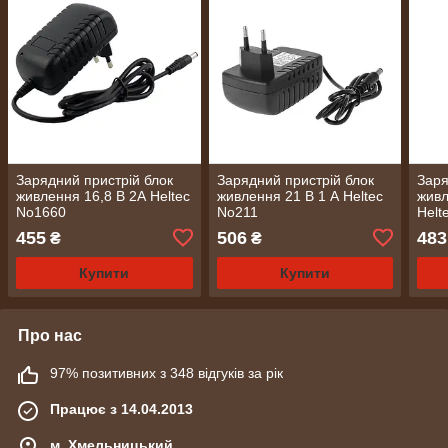
Зарядний пристрій блок
Зарядний пристрій блок
Заря
живлення 16,8 В 2А Heltec
живлення 21 В 1 А Heltec
живл
No1660
No211
Helt
455
506
483
₴
₴
Купити
Купити
Про нас
97% позитивних з 348 відгуків за рік
Працює з 14.04.2013
м. Хмельницький