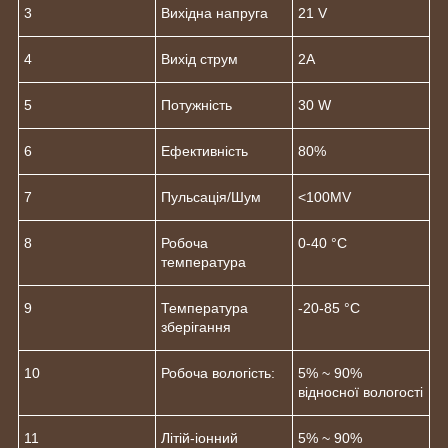
3
Вихідна напруга
21 V
4
Вихід струм
2A
5
Потужність
30 W
6
Ефективність
80%
7
Пульсація/Шум
<100MV
8
Робоча
0-40 °C
температура
9
Температура
-20-85 °C
зберігання
10
Робоча вологість:
5% ~ 90%
відносної вологості
11
Літій-іонний
5% ~ 90%