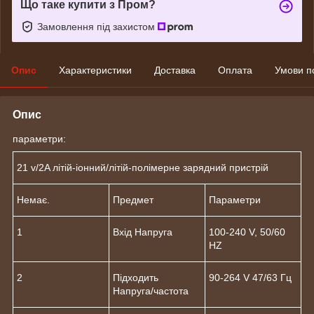
Що таке купити з Пром?
Замовлення під захистом
Опис
Характеристики
Доставка
Оплата
Умови п
Опис
параметри:
21 v/2A літій-іонний/літій-полімерне зарядний пристрій
Немає.
Предмет
Параметри
1
Вхід Напруга
100-240 V, 50/60
HZ
2
Підходить
90-264 V 47/63 Гц
Напруга/частота