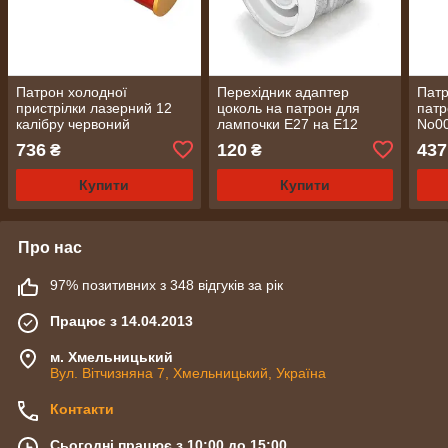
Патрон холодної
Перехідник адаптер
Патр
пристрілки лазерний 12
цоколь на патрон для
патр
калібру червоний
лампочки Е27 на Е12
No0
калібрувальний (2309)
No1735
736
120
437
₴
₴
Купити
Купити
Про нас
97% позитивних з 348 відгуків за рік
Працює з 14.04.2013
м. Хмельницький
Вул. Вітчизняна 7, Хмельницький, Україна
Контакти
Сьогодні працює з 10:00 до 15:00