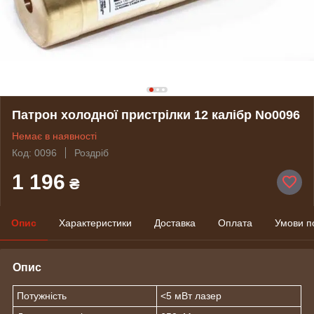
Патрон холодної пристрілки 12 калібр No0096
Немає в наявності
Код: 0096
Роздріб
1 196
₴
Опис
Характеристики
Доставка
Оплата
Умови п
Опис
Потужність
<5 мВт лазер