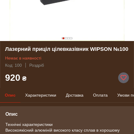
Лазерний приціл цілевказівник WIPSON №100
Немає в наявності
Код: 100
Роздріб
920
₴
Опис
Характеристики
Доставка
Оплата
Умови п
Опис
Технічні характеристики
Високоякісний алюміній високого класу сплав в хорошому