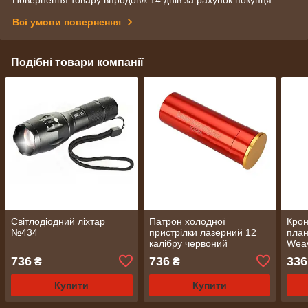
Повернення товару впродовж 14 днів за рахунок покупця
Всі умови повернення
Подібні товари компанії
Світлодіодний ліхтар
Патрон холодної
Крон
№434
пристрілки лазерний 12
план
калібру червоний
Wea
калібрувальний (2309)
алюм
736
736
336
₴
₴
Купити
Купити