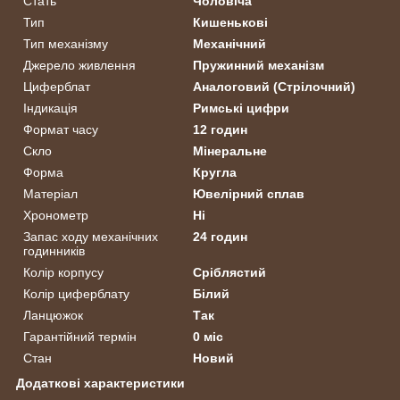
Стать
Чоловіча
Тип
Кишенькові
Тип механізму
Механічний
Джерело живлення
Пружинний механізм
Циферблат
Аналоговий (Стрілочний)
Індикація
Римські цифри
Формат часу
12 годин
Скло
Мінеральне
Форма
Кругла
Матеріал
Ювелірний сплав
Хронометр
Ні
Запас ходу механічних
24 годин
годинників
Колір корпусу
Сріблястий
Колір циферблату
Білий
Ланцюжок
Так
Гарантійний термін
0 міс
Стан
Новий
Додаткові характеристики