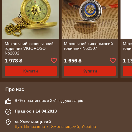
Механічний кишеньковий
Механічний кишеньковий
Меха
годинник VIGOROSO
годинник No2307
годи
No2092
1 978
1 656
1 1
₴
₴
Купити
Купити
Про нас
97% позитивних з 351 відгука за рік
Працює з 14.04.2013
м. Хмельницький
Вул. Вітчизняна 7, Хмельницький, Україна