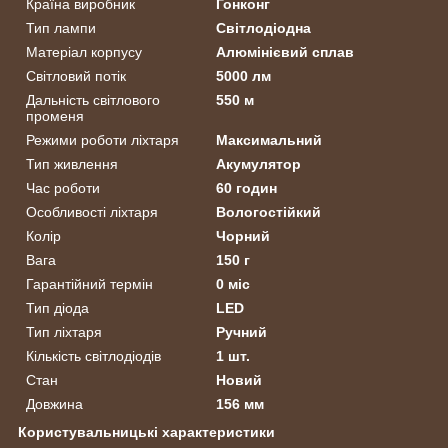
Країна виробник
Гонконг
Тип лампи
Світлодіодна
Матеріал корпусу
Алюмінієвий сплав
Світловий потік
5000 лм
Дальність світлового
550 м
променя
Режими роботи ліхтаря
Максимальний
Тип живлення
Акумулятор
Час роботи
60 годин
Особливості ліхтаря
Вологостійкий
Колір
Чорний
Вага
150 г
Гарантійний термін
0 міс
Тип діода
LED
Тип ліхтаря
Ручний
Кількість світлодіодів
1 шт.
Стан
Новий
Довжина
156 мм
Користувальницькі характеристики