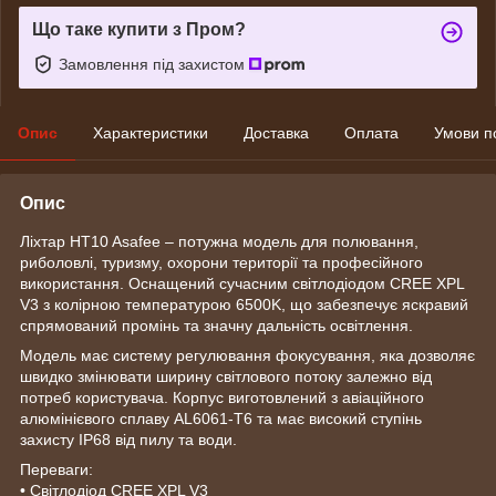
Що таке купити з Пром?
Замовлення під захистом
Опис
Характеристики
Доставка
Оплата
Умови п
Опис
Ліхтар HT10 Asafee – потужна модель для полювання,
риболовлі, туризму, охорони території та професійного
використання. Оснащений сучасним світлодіодом CREE XPL
V3 з колірною температурою 6500K, що забезпечує яскравий
спрямований промінь та значну дальність освітлення.
Модель має систему регулювання фокусування, яка дозволяє
швидко змінювати ширину світлового потоку залежно від
потреб користувача. Корпус виготовлений з авіаційного
алюмінієвого сплаву AL6061-T6 та має високий ступінь
захисту IP68 від пилу та води.
Переваги:
• Світлодіод CREE XPL V3