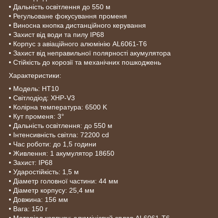
• Дальність освітлення до 550 м
• Регульоване фокусування променя
• Виносна кнопка дистанційного керування
• Захист від води та пилу IP68
• Корпус з авіаційного алюмінію AL6061-T6
• Захист від неправильної полярності акумулятора
• Стійкість до корозії та механічних пошкоджень
Характеристики:
• Модель: HT10
• Світлодіод: XHP-V3
• Колірна температура: 6500 K
• Кут променя: 3°
• Дальність освітлення: до 550 м
• Інтенсивність світла: 72200 cd
• Час роботи: до 1,5 години
• Живлення: 1 акумулятор 18650
• Захист: IP68
• Ударостійкість: 1,5 м
• Діаметр головної частини: 44 мм
• Діаметр корпусу: 25,4 мм
• Довжина: 156 мм
• Вага: 150 г
• Матеріал корпусу: алюмінієвий сплав AL6061-T6