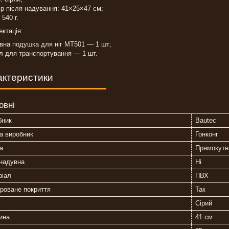
ір після надування: 41×25×47 см;
 540 г.
ктація:
вна подушка для ніг MT501 — 1 шт;
л для транспортування — 1 шт.
актеристики
овні
бник
Bautec
а виробник
Гонконг
а
Прямокутн
надувна
Ні
ріал
ПВХ
роване покриття
Так
Сірий
ина
41 см