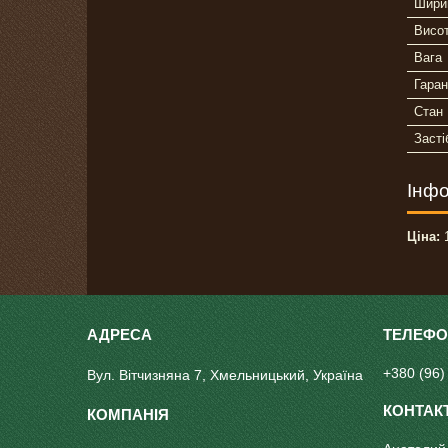
Шири
Висо
Вага
Гаран
Стан
Засті
Інфо
Ціна:
1
+380 (96)
Вул. Вітчизняна 7, Хмельницький, Україна