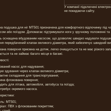
У компанії підключені електро
не покидаючи сайту.
а подушка для ніг MT501 призначена для комфортного відпочинку під ч
сом або поїздом. Допомагає підтримувати ноги у зручному положенні та 
 оснащена вбудованим насосом, що дозволяє швидко надувати подушку
ня передбачений клапан великого діаметра, який забезпечує швидкий вип
ана поверхня приємна на дотик, легко очищується та не має різкого зап
ється та не займає багато місця в багажі.
вості:
ований насос для надування;
ке здування через клапан великого діаметра;
актне складання для транспортування;
мна флокована поверхня;
одить для літака, автомобіля, автобуса та поїзда;
отребує окремого насоса.
еристики:
ль: MT501;
ріал: ПВХ з флокованим покриттям;
: сірий;