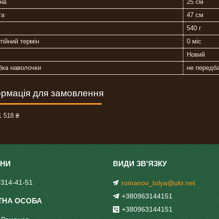
на
25 см
та
47 см
540 г
тійний термін
0 міс
Новий
бка наволочки
не передб
рмація для замовлення
 518 ₴
 314-41-51
romanov_tolya@ukr.net
+380963144151
+380963144151