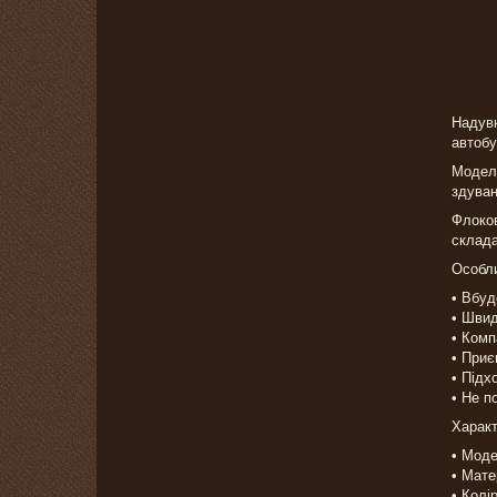
Надувн
автобу
Модель
здуван
Флоков
склада
Особли
• Вбуд
• Швид
• Комп
• Приє
• Підх
• Не п
Характ
• Моде
• Мате
• Колір