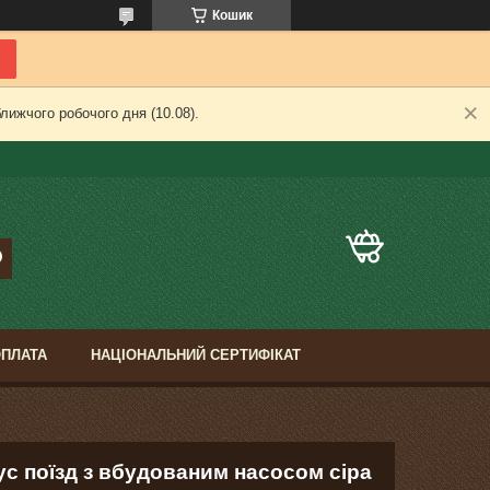
Кошик
лижчого робочого дня (10.08).
ОПЛАТА
НАЦІОНАЛЬНИЙ СЕРТИФІКАТ
ус поїзд з вбудованим насосом сіра