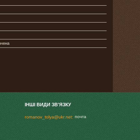
ачена
почта
romanov_tolya@ukr.net