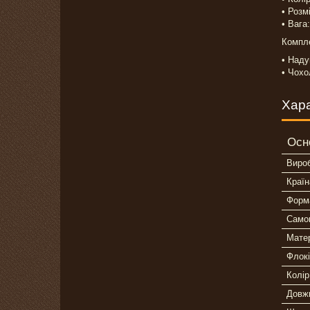
• Розм
• Вага:
Компле
• Наду
• Чохо
Хар
Осн
Виро
Країн
Форм
Само
Мате
Флокі
Колір
Довж