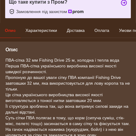
Що таке купити з Пром?
Замовлення під захистом
Опис
Характеристики
Доставка
Оплата
Умови п
Опис
ПВА-сітка 32 мм Fishing Drive 25 м, холодна
і тепла вода
Перша ПВА-сітка українського виробника високої якості
швидкої розчинності.
Пропоную до вашої уваги сітку ПВА компанії Fishing Drive
завтовшки 32 мм, яка використовується для лову коропа та не
тільки.
Це сітка українського виробництва високої якості
виготовляється з тонкої нитки завтовшки 20 мкм.
Її структура зроблена так, що вона витримує силові закиди на
дальні відстані.
Суть сітки ПВА полягає в тому, що корм (сипуча суміш, стік-
мікс, пелетс тощо) засинається в саму сітку та фіксується там.
На гачок надівається наживка (кукурудзик, бойл) і з нею він
чіпляється за сітку та закидається в зону лову.