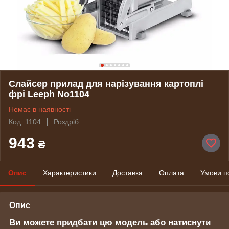
Слайсер прилад для нарізування картоплі
фрі Leeph No1104
Немає в наявності
Код: 1104
Роздріб
943
₴
Опис
Характеристики
Доставка
Оплата
Умови п
Опис
Ви можете придбати цю модель або натиснути