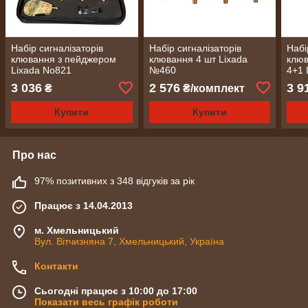
Набір сигналізаторів
Набір сигналізаторів
Набі
клювання з пейджером
клювання 4 шт Lixada
клюв
Lixada No821
№460
4+1 
3 036
2 576
3 9
₴
₴/комплект
Купити
Купити
Про нас
97% позитивних з 348 відгуків за рік
Працює з 14.04.2013
м. Хмельницький
Вул. Вітчизняна 7, Хмельницький, Україна
Контакти
Сьогодні працює з 10:00 до 17:00
Показати весь графік роботи