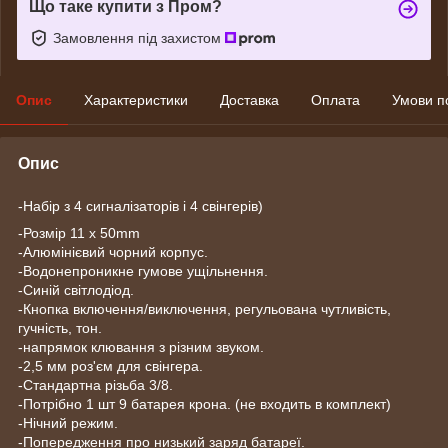
Що таке купити з Пром?
Замовлення під захистом
Опис
Характеристики
Доставка
Оплата
Умови п
Опис
-Набір з 4 сигналізаторів і 4 свінгерів)
-Розмір 11 x 50mm
-Алюмінієвий чорний корпус.
-Водонепроникне гумове ущільнення.
-Синій світлодіод.
-Кнопка включення/виключення, регульована чутливість,
гучність, тон.
-напрямок клювання з різним звуком.
-2,5 мм роз'єм для свінгера.
-Стандартна різьба 3/8.
-Потрібно 1 шт 9 батарея крона. (не входить в комплект)
-Нічний режим.
-Попередження про низький заряд батареї.