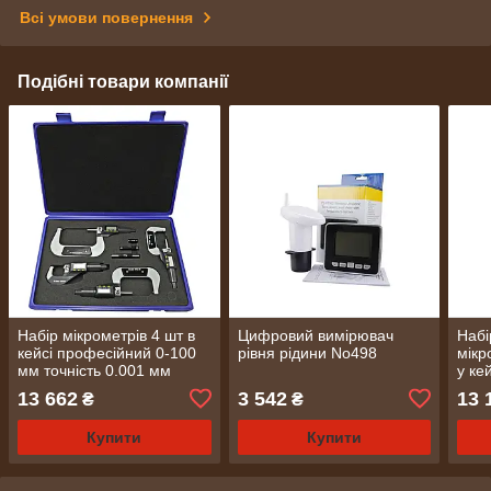
Всі умови повернення
Подібні товари компанії
Набір мікрометрів 4 шт в
Цифровий вимірювач
Набі
кейсі професійний 0-100
рівня рідини No498
мікр
мм точність 0.001 мм
у ке
(2319)
13 662
3 542
13 
₴
₴
Купити
Купити