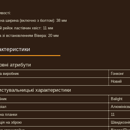
вості:
на ширина (включно з болтом): 38 мм
й рейок ластівчин хвіст: 11 мм
 зі встановленням Вівера: 20 мм
актеристики
овні атрибути
а виробник
Гонконг
Новий
истувальницькі характеристики
бник
Balight
ріал
Алюмінієв
на планки
11
ція на зброю
Швидкозні