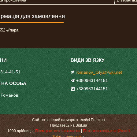
ка кронштейна
Вівера/Піка
рмація для замовлення
52 ₴/пара
 314-41-51
romanov_tolya@ukr.net
+380963144151
+380963144151
 Романов
Сайт створений на маркетплейсі
Prom.ua
Продавець на Bigl.ua
1000 дрібниць |
Поскаржитися на контент
|
Політика конфіденційності
Select Language
▼