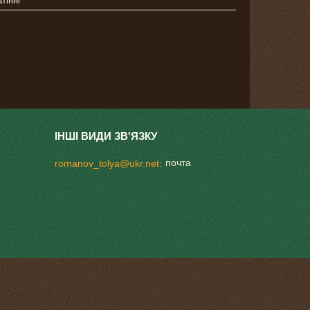
тінні
почта
romanov_tolya@ukr.net