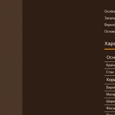
Особли
Загаль
Верхні
Основа
Хар
Осн
Країн
Стан
Кор
Виро
Мате
Шири
Фікса