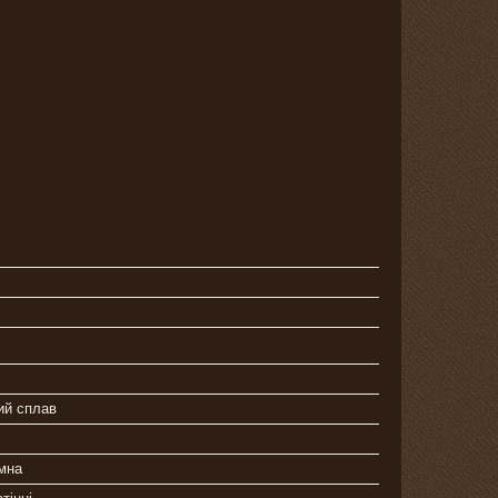
ий сплав
мна