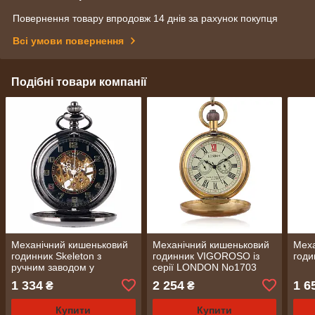
Повернення товару впродовж 14 днів за рахунок покупця
Всі умови повернення
Подібні товари компанії
Механічний кишеньковий
Механічний кишеньковий
Меха
годинник Skeleton з
годинник VIGOROSO із
годи
ручним заводом у
серії LONDON No1703
вінтажному стилі чорний
1 334
2 254
1 6
₴
₴
(0047)
Купити
Купити