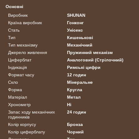
Основні
Виробник
SHUNAN
Країна виробник
Гонконг
Стать
Унісекс
Тип
Кишенькові
Тип механізму
Механічний
Джерело живлення
Пружинний механізм
Циферблат
Аналоговий (Стрілочний)
Індикація
Римські цифри
Формат часу
12 годин
Скло
Мінеральне
Форма
Кругла
Матеріал
Метал
Хронометр
Ні
Запас ходу механічних
24 годин
годинників
Колір корпусу
Бронза
Колір циферблату
Чорний