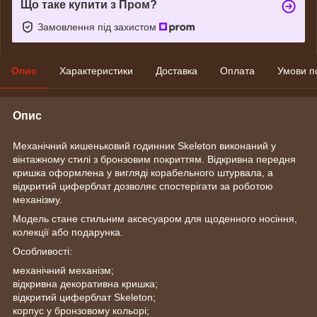
Що таке купити з Пром?
Замовлення під захистом
Опис
Характеристики
Доставка
Оплата
Умови п
Опис
Механічний кишеньковий годинник Skeleton виконаний у
вінтажному стилі з бронзовим покриттям. Відкривна передня
кришка оформлена у вигляді корабельного штурвала, а
відкритий циферблат дозволяє спостерігати за роботою
механізму.
Модель стане стильним аксесуаром для щоденного носіння,
колекції або подарунка.
Особливості:
механічний механізм;
відкривна декоративна кришка;
відкритий циферблат Skeleton;
корпус у бронзовому кольорі;