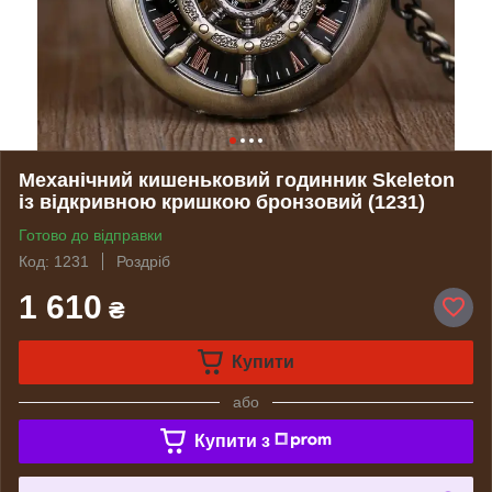
Механічний кишеньковий годинник Skeleton
із відкривною кришкою бронзовий (1231)
Готово до відправки
Код: 1231
Роздріб
1 610
₴
Купити
або
Купити з