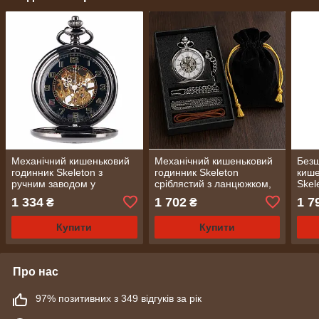
Механічний кишеньковий
Механічний кишеньковий
Без
годинник Skeleton з
годинник Skeleton
кише
ручним заводом у
сріблястий з ланцюжком,
Skel
вінтажному стилі чорний
подарункова коробка
золо
1 334
1 702
1 7
₴
₴
(0047)
(2381)
(237
Купити
Купити
Про нас
97% позитивних з 349 відгуків за рік