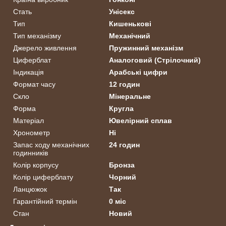
Стать
Унісекс
Тип
Кишенькові
Тип механізму
Механічний
Джерело живлення
Пружинний механізм
Циферблат
Аналоговий (Стрілочний)
Індикація
Арабські цифри
Формат часу
12 годин
Скло
Мінеральне
Форма
Кругла
Матеріал
Ювелірний сплав
Хронометр
Ні
Запас ходу механічних
24 годин
годинників
Колір корпусу
Бронза
Колір циферблату
Чорний
Ланцюжок
Так
Гарантійний термін
0 міс
Стан
Новий