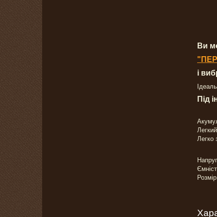
Ви м
"ПЕР
і ви
Ідеаль
Під 
Акумул
Легкий
Легко 
Напруг
Ємніст
Розмір
Хар