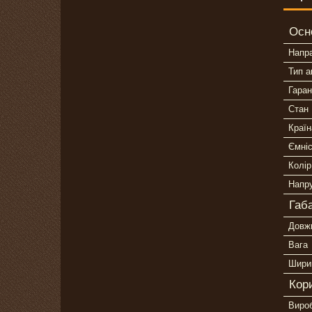
Осн
Напр
Тип 
Гаран
Стан
Країн
Ємні
Колір
Напр
Габ
Довж
Вага
Шири
Кор
Виро