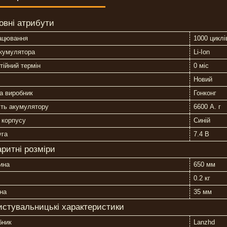
овні атрибути
ацювання
1000 циклі
акумулятора
Li-Ion
тійний термін
0 міс
Новий
а виробник
Гонконг
сть акумулятору
6600 А. г
 корпусу
Синій
уга
7.4 В
аритні розміри
ина
650 мм
0.2 кг
на
35 мм
истувальницькі характеристики
бник
Lanzhd