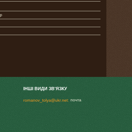
р
почта
romanov_tolya@ukr.net