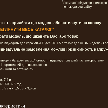
У компанії підключені електро
не покидаючи сайту.
ожете придбати цю модель або натиснути на кнопку:
ЕГЛЯНУТИ ВЕСЬ КАТАЛОГ"
брати модель, що цікавить Вас, або товар
но підходить для кораблика Flytec 2011-5 а також для інших моделей і вс
індивідуальне замовлення можливі різні ємності, напруж
яторна батарея високої ємності підтримує тривалий час використання.
 і портативний для перенесення.
замінити та встановити.
а: 7,4 в
ь: 6600 мА·год
: 6,5 см x 3,5 см x 3,5 см
актеристики