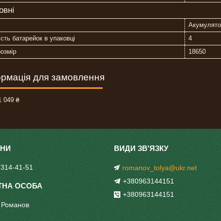
овні
Акумулято
ість батарейок в упаковці
4
озмір
18650
рмація для замовлення
 049 ₴
 314-41-51
romanov_tolya@ukr.net
+380963144151
+380963144151
 Романов