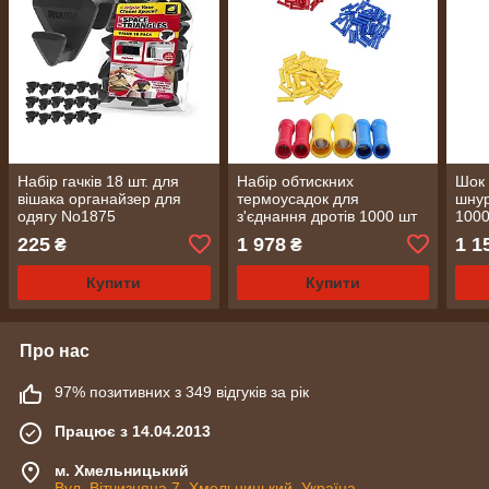
Набір гачків 18 шт. для
Набір обтискних
Шок 
вішака органайзер для
термоусадок для
шнур
одягу No1875
з'єднання дротів 1000 шт
100
OOTDTY No1336
225
1 978
1 1
₴
₴
Купити
Купити
Про нас
97% позитивних з 349 відгуків за рік
Працює з 14.04.2013
м. Хмельницький
Вул. Вітчизняна 7, Хмельницький, Україна