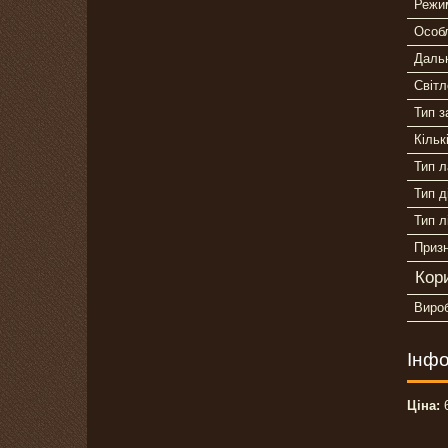
Режим
Особл
Дальн
Світл
Тип з
Кільк
Тип 
Тип д
Тип л
Приз
Кор
Виро
Інфо
Ціна:
6