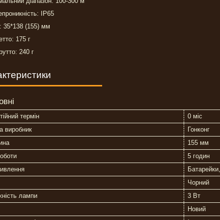
альний діапазон: 100-300 м
проникність: IP65
: 35*138 (155) мм
етто: 175 г
рутто: 240 г
актеристики
овні
тійний термін
0 міс
а виробник
Гонконг
ина
155 мм
оботи
5 годин
живлення
Батарейки
Чорний
жність лампи
3 Вт
Новий