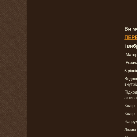
Ви м
ПЕР
і ви
Матері
Режим
5 рівн
Водоне
внутрі
Підход
активн
Колір:
Колір:
Напруж
Люмен