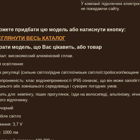
У компанії підключені електро
не покидаючи сайту.
ожете придбати цю модель або натиснути кнопку:
ЕГЛЯНУТИ ВЕСЬ КАТАЛОГ
брати модель, що Вас цікавить, або товар
ал: високоякісний алюмінієвий сплав.
 освітлення:
ів регуляції (сильне світло/рідне світло/низьке світло/стробоскоп/мощене
проникність: клас водонепроникності IP65 означає, що він може запобігт
шнього або зовнішнього середовища і суворих погодних умов.
ить для: кемпінгу, піших прогулянок, їзди на велосипеді, альпінізму, нічн
ого відпочинку.
 чорний
 біле світло
ення: 3,7 V
: 1000 лм