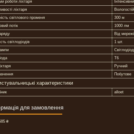
и роботи ліхтаря
Інтенсивн
ивості ліхтаря
Вологості
ість світлового променя
300 м
овий потік
1000 лм
аряду
Від мережі
ість світлодіодів
1 шт.
лампи
Світлодіо
іода
T6
іхтаря
Ручний
начення
Побутове
истувальницькі характеристики
бник
alloet
рмація для замовлення
85 ₴