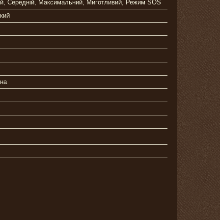
ий, Середній, Максимальний, Миготливий, Режим SOS
йкий
дна