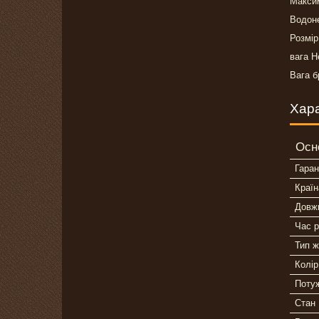
Максим
Водоне
Розмір
вага Н
Вага б
Хар
Осн
Гаран
Країн
Довж
Час р
Тип 
Колір
Поту
Стан