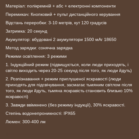
Матеріал: полікремній + абс + електронні компоненти
Перемикач: Кнопковий + пульт дистанційного керування
Відстань переробки: 3-10 метрів, кут 120 градусів
Затримка: 20 секунд
Акумулятор: вбудовані 2 акумулятори 1500 мАг 18650
Метод зарядки: сонячна зарядка
Режими освітлення: 3 режими
1. Індукційний режим (підвищується, коли люди приходять, і
світло виходить через 20-25 секунд після того, як люди йдуть)
2. Розпізнавання + режим приглушеної яскравості (люди
приходять для підсвічування, засмагає тьмяним світлом після
того, як люди йдуть, тьмяна яскравість становить близько 10%
яскравості)
3. Завжди ввімкнено (без режиму індукції), 30% яскравості.
Степінь водонепроникності: IPX65
Люмен: 300-400 лм