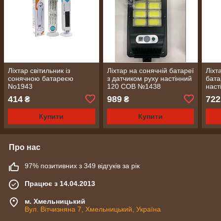
Ліхтар світильник із
Ліхтар на сонячній батареї
Ліхт
сонячною батареєю
з датчиком руху настінний
бата
No1943
120 COB №1438
наст
No1
414
989
722
₴
₴
Купити
Купити
Про нас
97% позитивних з 349 відгуків за рік
Працює з 14.04.2013
м. Хмельницький
Вул. Вітчизняна 7, Хмельницький, Україна