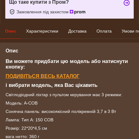
Що таке купити з Пром?
Замовлення під захистом
Опис
Характеристики
Доставка
Оплата
Умови п
Опис
Ви можете придбати цю модель або натиснути
кнопку:
ПОДИВІТЬСЯ ВЕСЬ КАТАЛОГ
і вибрати модель, яка Вас цікавить
Світлодіодний ліхтар з пультом керування має 3 режими:
Модель: A-COB
Сонячна панель: високоякісний полікремній 3,7 в 3 Вт
Лампа: Тип A: 150 COB
Розмір: 22*20*4,5 см
вага нетто: 360 г