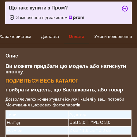
Що таке купити з Пром?
Замовлення під захистом
Характеристики
Доставка
Оплата
Умови повернення
Опис
Ви можете придбати цю модель або натиснути
кнопку:
ПОДИВІТЬСЯ ВЕСЬ КАТАЛОГ
і вибрати модель, що Вас цікавить, або товар
Дозволяє легко конвертувати існуючі кабелі у ваші потреби
Монтування цифрових фотоапаратів
Типи
Адаптер
Роз'їзд
USB 3,0, TYPE C 3,0
Розміри
2 см * 1,8 см * 0,8 см