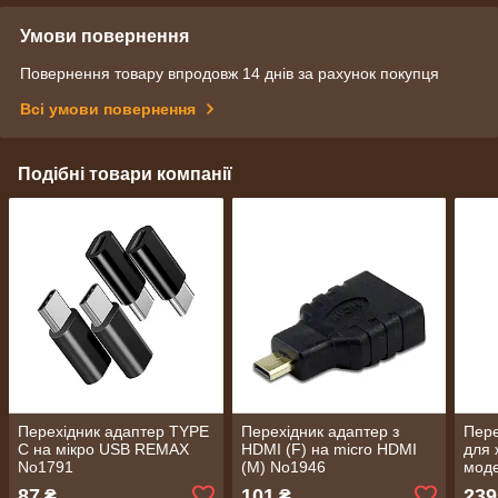
Умови повернення
Повернення товару впродовж 14 днів за рахунок покупця
Всі умови повернення
Подібні товари компанії
Перехідник адаптер TYPE
Перехідник адаптер з
Пере
C на мікро USB REMAX
HDMI (F) на micro HDMI
для 
No1791
(M) No1946
моде
REM
87
101
239
₴
₴