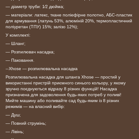
― діаметр труби: 1⁄2 дюйма;
― матеріали: латекс, ткане поліефірне полотно, АБС-пластик
для армування (латунь 53%, алюміній 20%, термопластичний
поліуретан (ТПУ) 15%; залізо 12%);
У комплекті:
― Шланг;
― Розпилювач насадка;
— Паковання.
--Xhose — розпилювальна насадка
Розпилювальна насадка для шланга Xhose — простий у
використанні пристрій приємного синього кольору, у якому
зручно поєднуються відразу 8 різних функцій! Насадка
призначена для задоволення будь-яких потреб у поливі!
Мийте машину або поливайте сад будь-яким із 8 різних
режимів — на власний вибір:
― Душ;
― Повний струмінь;
― Лівінь;