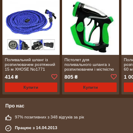
Поливальний шланг із
Пістолет для
Поли
розпилювачем розтяжний
поливального шланга з
роз
15 м XHOSE No1771
розпилювачем і місткістю
60 
для піни XHOSE No1903
414
805
1 0
₴
₴
Купити
Купити
Про нас
97% позитивних з 348 відгуків за рік
Працює з 14.04.2013