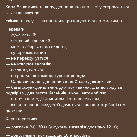
Коли Ви вимикаєте воду, довжина шланга знову скорочується
за лічені секунди!
Увімкніть воду — шланг почне розтягуватися автоматично.
Переваги:
― дуже легкий;
― яскравий, красивий;
― можна зберігати на видноті;
— суперкомпактний;
― не перекручується;
― не утворює заломів;
― не заплутується;
― не реагує на температурні перепади;
― Садовий шланг для поливання Xhose довговічний;
— багатофункціональний: для поливання, для догляду за
подвір'ям, для миття басейнів, вікон і автомобілів;
― стане в пригоді і дачникам, і автовласникам;
― кілька шлангів швидко з'єднуються в шланг потрібної вам
довжини.
Характеристика:
― довжина (м): 30 м (у сухому вигляді відповідно 12 м);
― допустимий тиск води: до 16 атмосфер;