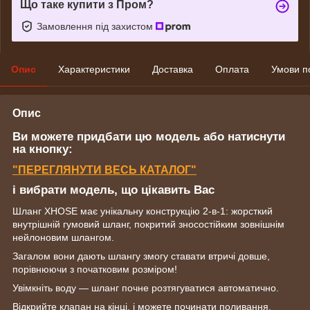
Що таке купити з Пром?
Замовлення під захистом
Опис
Характеристики
Доставка
Оплата
Умови п
Опис
Ви можете придбати цю модель або натиснути
на кнопку:
"ПЕРЕГЛЯНУТИ ВЕСЬ КАТАЛОГ"
і вибрати модель, що цікавить Вас
Шланг XHOSE має унікальну конструкцію 2-в-1: жорсткий
внутрішній гумовий шланг, покритий зносостійким зовнішнім
нейлоновим шлангом.
Загалом вони дають шлангу змогу ставати втричі довше,
порівнюючи з початковим розміром!
Увімкніть воду — шланг почне розтягуватися автоматично.
Відкрийте клапан на кінці, і можете починати поливання.