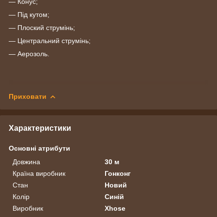
― Конус;
― Під кутом;
― Плоский струмінь;
― Центральний струмінь;
— Аерозоль.
Приховати
Характеристики
Основні атрибути
Довжина
30 м
Країна виробник
Гонконг
Стан
Новий
Колір
Синій
Виробник
Xhose