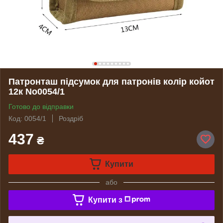
Патронташ підсумок для патронів колір койот
12к No0054/1
Готово до відправки
Код: 0054/1
Роздріб
437
₴
Купити
або
Купити з