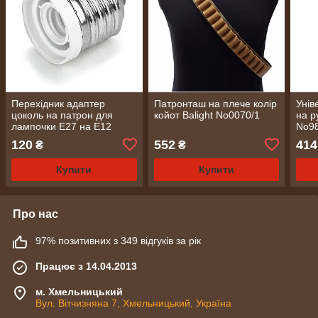
Перехідник адаптер
Патронташ на плече колір
Унів
цоколь на патрон для
койот Balight No0070/1
на р
лампочки Е27 на Е12
No9
No1735
120
552
414
₴
₴
Купити
Купити
Про нас
97% позитивних з 349 відгуків за рік
Працює з 14.04.2013
м. Хмельницький
Вул. Вітчизняна 7, Хмельницький, Україна