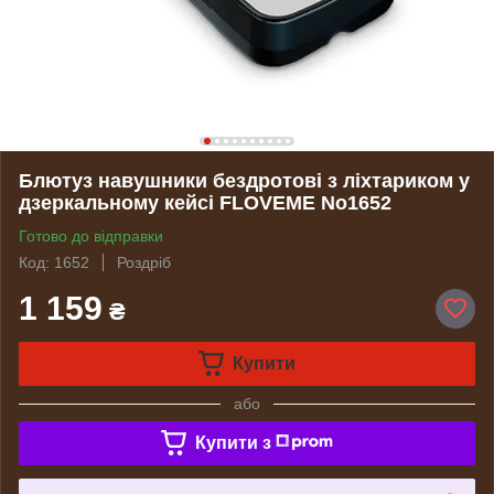
Блютуз навушники бездротові з ліхтариком у
дзеркальному кейсі FLOVEME No1652
Готово до відправки
Код: 1652
Роздріб
1 159
₴
Купити
або
Купити з