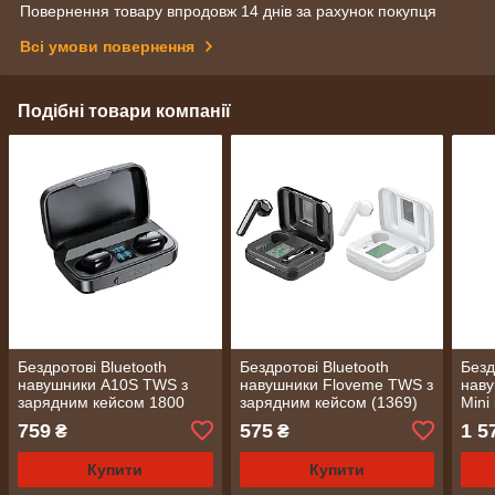
Повернення товару впродовж 14 днів за рахунок покупця
Всі умови повернення
Подібні товари компанії
Бездротові Bluetooth
Бездротові Bluetooth
Безд
навушники A10S TWS з
навушники Floveme TWS з
нав
зарядним кейсом 1800
зарядним кейсом (1369)
Mini
мАг (1633)
(157
759
575
1 5
₴
₴
Купити
Купити