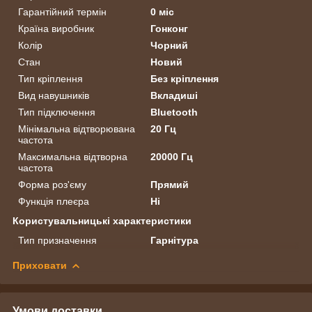
Гарантійний термін
0 міс
Країна виробник
Гонконг
Колір
Чорний
Стан
Новий
Тип кріплення
Без кріплення
Вид навушників
Вкладиші
Тип підключення
Bluetooth
Мінімальна відтворювана
20 Гц
частота
Максимальна відтворна
20000 Гц
частота
Форма роз'єму
Прямий
Функція плеєра
Ні
Користувальницькі характеристики
Тип призначення
Гарнітура
Приховати
Умови доставки