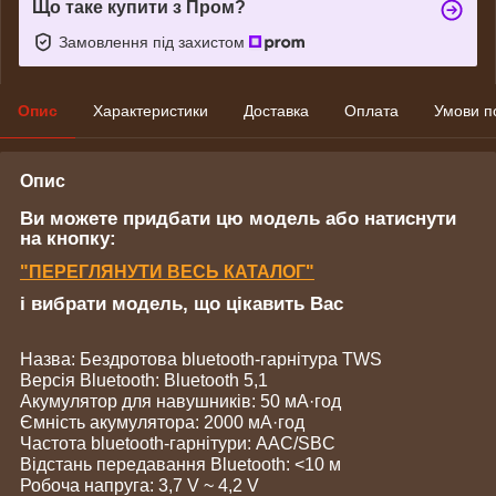
Що таке купити з Пром?
Замовлення під захистом
Опис
Характеристики
Доставка
Оплата
Умови п
Опис
Ви можете придбати цю модель або натиснути
на кнопку:
"
ПЕРЕГЛЯНУТИ
ВЕСЬ КАТАЛОГ"
і вибрати модель, що цікавить Вас
Назва: Бездротова bluetooth-гарнітура TWS
Версія Bluetooth: Bluetooth 5,1
Акумулятор для навушників: 50 мА·год
Ємність акумулятора: 2000 мА·год
Частота bluetooth-гарнітури: AAC/SBC
Відстань передавання Bluetooth: <10 м
Робоча напруга: 3,7 V ~ 4,2 V