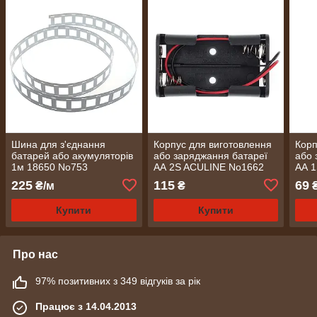
Шина для з'єднання
Корпус для виготовлення
Корп
батарей або акумуляторів
або заряджання батареї
або 
1м 18650 No753
АА 2S ACULINE No1662
АА 
225
115
69
₴/м
₴
Купити
Купити
Про нас
97% позитивних з 349 відгуків за рік
Працює з 14.04.2013