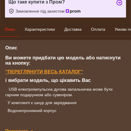
Що таке купити з Пром?
Замовлення під захистом
Опис
Характеристики
Доставка
Оплата
Умови п
Опис
Ви можете придбати цю модель або натиснути
на кнопку:
"
ПЕРЕГЛЯНУТИ
ВЕСЬ КАТАЛОГ"
і вибрати модель, що цікавить Вас
USB електроімпульсна дугова запальничка може бути
гарним подарунком або сувеніром.
У комплекті є шнур для заряджання
Водонепроникний корпус
Приховати