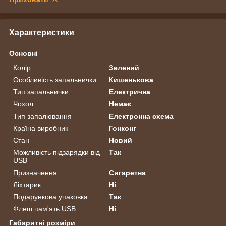
Характеристики
Основні
Колір
Зелений
Особливість запальнички
Кишенькова
Тип запальнички
Електрична
Чохол
Немає
Тип запалювання
Електронна схема
Країна виробник
Гонконг
Стан
Новий
Можливість підзарядки від
Так
USB
Призначення
Сигаретна
Ліхтарик
Ні
Подарункова упаковка
Так
Флеш пам'ять USB
Ні
Габаритні розміри