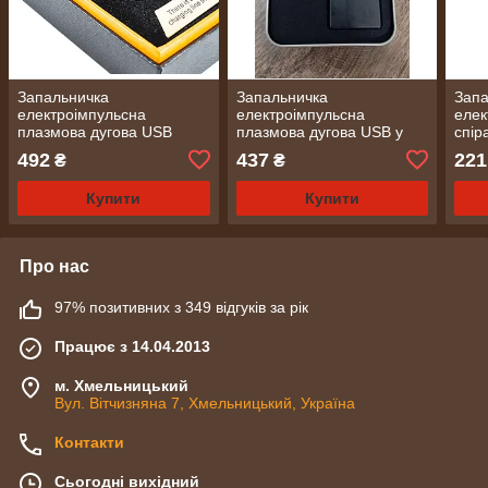
Запальничка
Запальничка
Запа
електроімпульсна
електроімпульсна
елек
плазмова дугова USB
плазмова дугова USB у
спір
Lighter №1300
коробці Lighter No2000
Ligh
492
437
221
₴
₴
Купити
Купити
Про нас
97% позитивних з 349 відгуків за рік
Працює з 14.04.2013
м. Хмельницький
Вул. Вітчизняна 7, Хмельницький, Україна
Контакти
Сьогодні вихідний