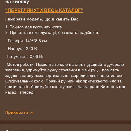
на кнопку:
"
ПЕРЕГЛЯНУТИ
ВЕСЬ КАТАЛОГ"
і вибрати модель, що цікавить Вас
1. Точило для кухонних ножів
2. Простота в експлуатації, безпека та надійність.
- Розміри: 14*6*8,5 см
- Напруга: 220 В
-Потужність: 0,06 Вт
-Метод роботи: Помістіть точило на стіл, під'єднайте джерело
живлення, утримуйте ручку стругачки в лівій руці, помістіть
задню частину леза вертикально всередині двох перетинних
шліфувальних коліс. Правий ручний ніж притискає точило та
притискає її. Утримуйте кнопку вниз і кілька разів Витягніть ніж
назад і вперед.
Приховати