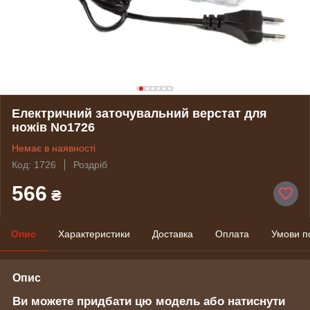
Електричний заточувальний верстат для
ножів No1726
Немає в наявності
Код: 1726
Роздріб
566
₴
Опис
Характеристики
Доставка
Оплата
Умови п
Опис
Ви можете придбати цю модель або натиснути