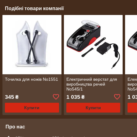
Подібні товари компанії
Точилка для ножів No1551
Електричний верстат для
Елек
виробництва речей
виро
No545/1
No5
345
1 035
1 0
₴
₴
Купити
Купити
Про нас