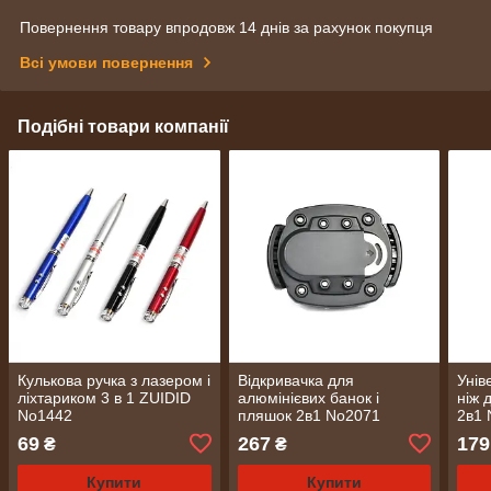
Повернення товару впродовж 14 днів за рахунок покупця
Всі умови повернення
Подібні товари компанії
Кулькова ручка з лазером і
Відкривачка для
Унів
ліхтариком 3 в 1 ZUIDID
алюмінієвих банок і
ніж 
No1442
пляшок 2в1 No2071
2в1
69
267
179
₴
₴
Купити
Купити