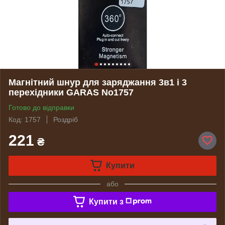
Магнітний шнур для заряджання 3в1 і 3
перехідники GARAS No1757
Готово до відправки
Код: 1757
Роздріб
221
₴
Купити
або
Купити з