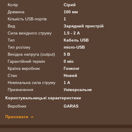
Колір
Сірий
Довжина
100 мм
Кількість USB-портів
1
Вид
Зарядний пристрій
Сила вихідного струму
1.5 - 2 А
Тип
Кабель USB
Тип роз'єму
micro-USB
Вихідна напруга (output)
5 В
Гарантійний термін
0 міс
Країна виробник
Гонконг
Стан
Новий
Номінальна сила струму
1 А
Призначення
Універсальне
Користувальницькі характеристики
Виробник
GARAS
Приховати