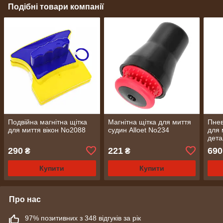
Подібні товари компанії
Подвійна магнітна щітка
Магнітна щітка для миття
Пнев
для миття вікон No2088
судин Alloet No234
для 
дета
сиф
290
221
690
₴
₴
см (
Купити
Купити
Про нас
97% позитивних з 348 відгуків за рік