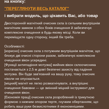
на кнопку:
"ПЕРЕГЛЯНУТИ ВЕСЬ КАТАЛОГ"
і вибрати модель, що цікавить Вас, або товар
Двосторонній магнітний очисник скла із сильним внутрішнім
магнітним замком з обох боків очищення й забезпечує
комплексне очищення в будь-якому місці. Коли ви
переміщуєте одну сторону, інший бік треба.
Особливості:
[корисно] очисник скла з потужним внутрішнім магнітом, що
блокує дві очисні сторони разом, забезпечує комплексне
очищення вікон усередині.
[Функції антипадіння мотузка] мийник вікон склоочисника
постачається з 2,5 м довгі безпечні захисту від падіння
мотузка. Він буде зав'язаний на вашу руку, тому очисник
ніколи не опускається.
[міцний] магніт не легко розмагнічувати, а внутрішнє
очищення бавовни — це змінний міцний інструмент для
очищення вікон.
[Економія праці] очисник скла розроблений із трикутною
формою з нижчим опором тертя, гнучким обертанням, що
робить ваші руки безкислотними й економнішими.