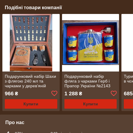
Подібні товари компанії
Подарунковий набір Шахи
Подарунковий набір
Тури
з флягою 240 мл та
фляга з чарками Герб і
в чо
чарками у дерев’яній
Прапор України №2143
коробці (2336)
966
1 288
685
₴
₴
Купити
Купити
Про нас