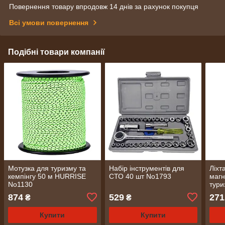
Повернення товару впродовж 14 днів за рахунок покупця
Всі умови повернення
Подібні товари компанії
Мотузка для туризму та
Набір інструментів для
Ліхт
кемпінгу 50 м HURRISE
СТО 40 шт No1793
магн
No1130
тур
874
529
271
₴
₴
Купити
Купити