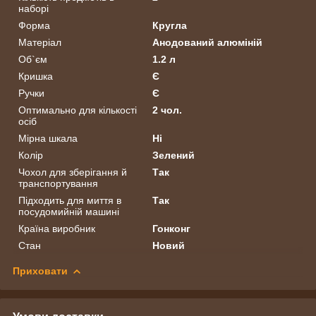
наборі
Форма
Кругла
Матеріал
Анодований алюміній
Об`єм
1.2 л
Кришка
Є
Ручки
Є
Оптимально для кількості
2 чол.
осіб
Мірна шкала
Ні
Колір
Зелений
Чохол для зберігання й
Так
транспортування
Підходить для миття в
Так
посудомийній машині
Країна виробник
Гонконг
Стан
Новий
Приховати