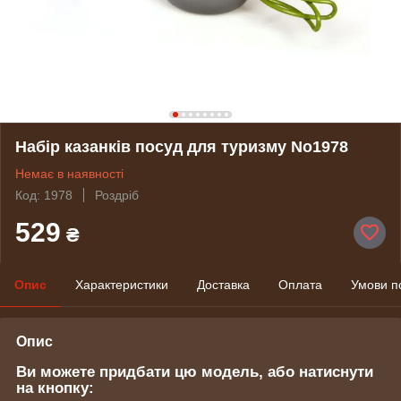
Набір казанків посуд для туризму No1978
Немає в наявності
Код: 1978
Роздріб
529
₴
Опис
Характеристики
Доставка
Оплата
Умови п
Опис
Ви можете придбати цю модель, або натиснути
на кнопку: