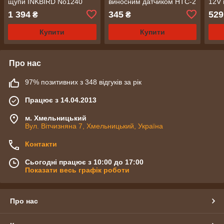
щупи INKBIRD No1240
виносним датчиком HTC-2
12V 
No1419
темп
1 394
345
529
₴
₴
Купити
Купити
Про нас
97% позитивних з 348 відгуків за рік
Працює з 14.04.2013
м. Хмельницький
Вул. Вітчизняна 7, Хмельницький, Україна
Контакти
Сьогодні працює з 10:00 до 17:00
Показати весь графік роботи
Про нас