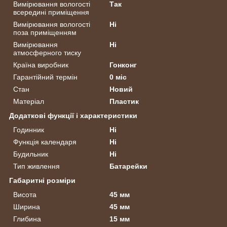
Вимірювання вологості
Так
всередині приміщення
Вимірювання вологості
Ні
поза приміщенням
Вимірювання
Ні
атмосферного тиску
Країна виробник
Гонконг
Гарантійний термін
0 міс
Стан
Новий
Матеріал
Пластик
Додаткові функції і характеристики
Годинник
Ні
Функція календаря
Ні
Будильник
Ні
Тип живлення
Батарейки
Габаритні розміри
Висота
45 мм
Ширина
45 мм
Глибина
15 мм