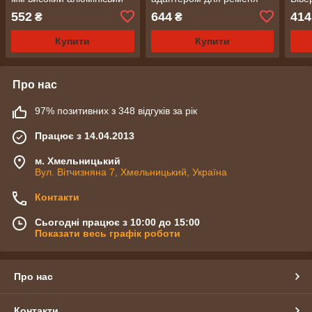
45 мм (0087/1)
(0094)
алюм
552
644
414
₴
₴
(010
Купити
Купити
Про нас
97% позитивних з 348 відгуків за рік
Працює з 14.04.2013
м. Хмельницький
Вул. Вітчизняна 7, Хмельницький, Україна
Контакти
Сьогодні працює з 10:00 до 15:00
Показати весь графік роботи
Про нас
Контакти