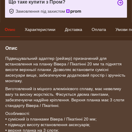
Що таке купити з Пром?
Замовлення під захистом
Опис
Характеристики
Доставка
Оплата
Умови п
Опис
Підвищувальний адаптер (рейзер) призначений для
встановлення на планку Вівера / Пікатінні 20 мм та підняття
висоти верхньої планки. Дозволяє встановити сумісні
аксесуари вище, забезпечуючи додатковий простір і зручність
монтажу.
Виготовлений із міцного алюмінієвого сплаву, має невелику
вагу та високу жорсткість. Фіксується двома гвинтами,
забезпечуючи надійне кріплення. Верхня планка має 3 слоти
стандарту Вівера / Пікатінні.
Особливості:
• сумісний із планками Вівера / Пікатінні 20 мм;
• підвищує висоту встановлення аксесуарів;
• верхня планка на 3 слоти;