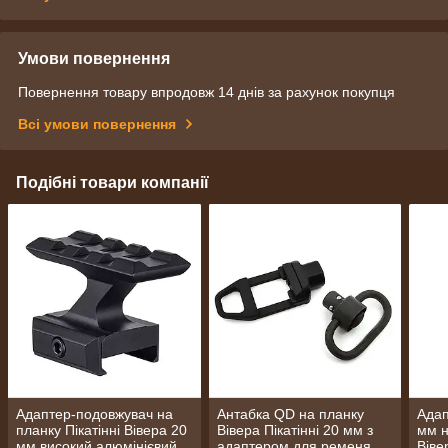
Умови повернення
Повернення товару впродовж 14 днів за рахунок покупця
Всі умови повернення
Подібні товари компанії
Адаптер-подовжувач на
Антабка QD на планку
Адап
планку Пікатінні Вівера 20
Вівера Пікатінні 20 мм з
мм н
мм високий алюмінієвий
адаптером для ременя
Віве