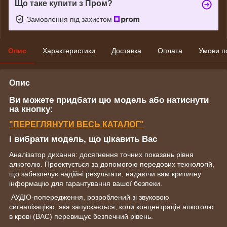
Що таке купити з Пром?
Замовлення під захистом
Опис
Характеристики
Доставка
Оплата
Умови п
Опис
Ви можете придбати цю модель або натиснути
на кнопку:
"ПЕРЕГЛЯНУТИ ВЕСЬ КАТАЛОГ"
і вибрати модель, що цікавить Вас
А
налізатор дихання: досягнення точних показань рівня
алкоголю.
Проектується за допомогою передових технологій,
що забезпечує надійні результати, надаючи вам критичну
інформацію для гарантування вашої безпеки.
АУДІО-попередження, розроблений зі звуковою
сигналізацією, яка запускається, коли концентрація алкоголю
в крові (BAC) перевищує безпечний рівень.