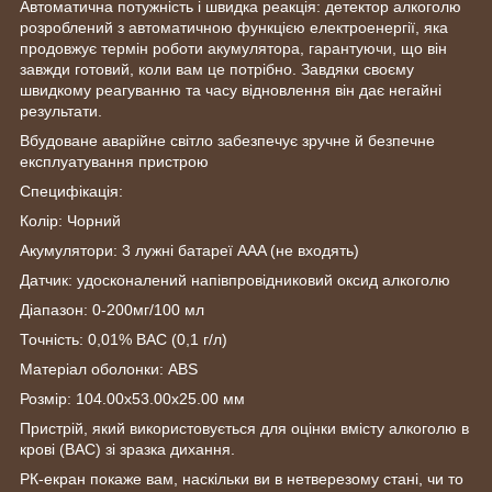
Автоматична потужність і швидка реакція: детектор алкоголю
розроблений з автоматичною функцією електроенергії, яка
продовжує термін роботи акумулятора, гарантуючи, що він
завжди готовий, коли вам це потрібно.
Завдяки своєму
швидкому реагуванню та часу відновлення він дає негайні
результати.
Вбудоване аварійне світло забезпечує зручне й безпечне
експлуатування пристрою
Специфікація:
Колір: Чорний
Акумулятори: 3 лужні батареї AAA (не входять)
Датчик: удосконалений напівпровідниковий оксид алкоголю
Діапазон: 0-200мг/100 мл
Точність: 0,01% BAC (0,1 г/л)
Матеріал оболонки: ABS
Розмір: 104.00x53.00x25.00 мм
Пристрій, який використовується для оцінки вмісту алкоголю в
крові (BAC) зі зразка дихання.
РК-екран покаже вам, наскільки ви в нетверезому стані, чи то