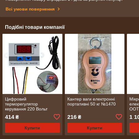
Всі умови повернення
Подібні товари компанії
Цифровий
Кантер ваги електронні
Мікр
терморегулятор
портативні 50 кг №1470
елек
керування 220 Вольт
OOT
ANENG No475
414
216
1 1
₴
₴
Купити
Купити