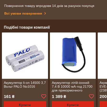
Повернення товару впродовж 14 днів за рахунок покупця
Всі умови повернення
Подібні товари компанії
Акумулятор li-on 14500 3,7
Акумулятор літій-іонний
Акум
Вольт PALO No1016
7,4 В 10000 мА·год 21700
EVE-
для прикормочного
(238
кораблика (2104)
161
1 389
200
₴
₴
Купити
Купити