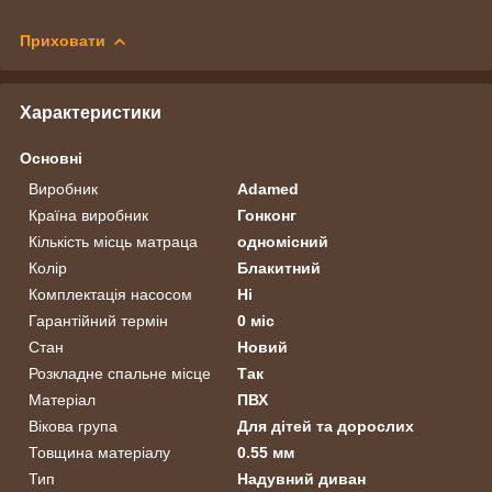
Приховати
Характеристики
Основні
Виробник
Adamed
Країна виробник
Гонконг
Кількість місць матраца
одномісний
Колір
Блакитний
Комплектація насосом
Ні
Гарантійний термін
0 міс
Стан
Новий
Розкладне спальне місце
Так
Матеріал
ПВХ
Вікова група
Для дітей та дорослих
Товщина матеріалу
0.55 мм
Тип
Надувний диван