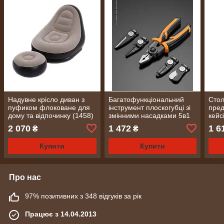
Надувне крісло диван з
Багатофункціональний
Стол
пуфиком флоковане для
інструмент плоскогубці зі
пред
дому та відпочинку (1458)
змінними насадками 5в1
кейс
No2054
2 070
1 472
1 6
₴
₴
Купити
Купити
Про нас
97% позитивних з 348 відгуків за рік
Працює з 14.04.2013