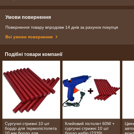
Умови повернення
Повернення товару впродовж 14 днів за рахунок покупця
Всі умови повернення
Подібні товари компанії
Сургучні стрижні 10 шт
Клейовий пістолет 60W +
Цвях
бордо для термопістолета
сургучні стрижні 10 шт
авто
10 мм бордо для
бордо набір (2339)
мон