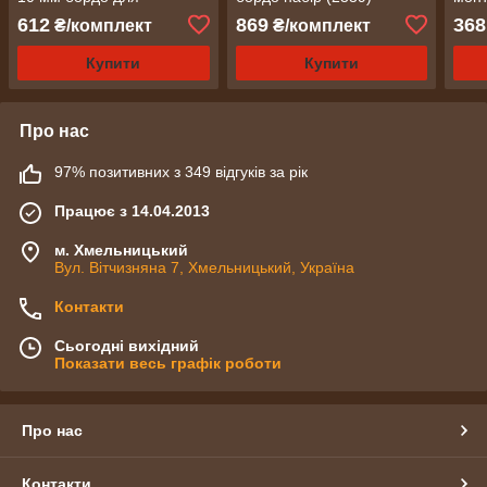
сургучних печаток (2340)
цвях
612
869
368
₴/комплект
₴/комплект
(215
Купити
Купити
Про нас
97% позитивних з 349 відгуків за рік
Працює з 14.04.2013
м. Хмельницький
Вул. Вітчизняна 7, Хмельницький, Україна
Контакти
Сьогодні вихідний
Показати весь графік роботи
Про нас
Контакти