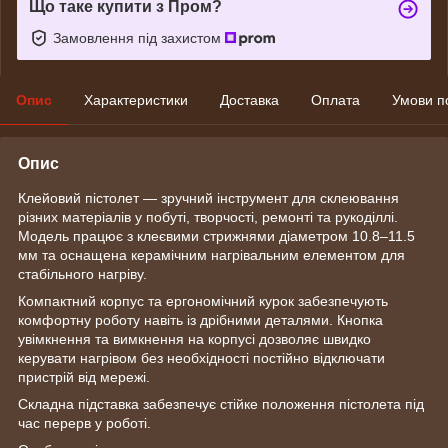
Що таке купити з Пром?
Замовлення під захистом
Опис
Характеристики
Доставка
Оплата
Умови п
Опис
Клейовий пістолет — зручний інструмент для склеювання
різних матеріалів у побуті, творчості, ремонті та рукоділлі.
Модель працює з клеєвими стрижнями діаметром 10.8–11.5
мм та оснащена керамічним нагрівальним елементом для
стабільного нагріву.
Компактний корпус та ергономічний курок забезпечують
комфортну роботу навіть із дрібними деталями. Кнопка
увімкнення та вимкнення на корпусі дозволяє швидко
керувати нагрівом без необхідності постійно відключати
пристрій від мережі.
Складна підставка забезпечує стійке положення пістолета під
час перерв у роботі.