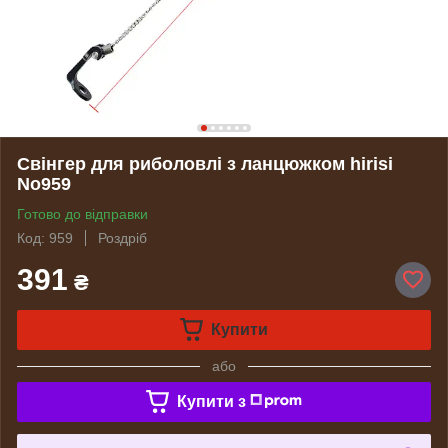
Свінгер для риболовлі з ланцюжком hirisi
No959
Готово до відправки
Код: 959
Роздріб
391
₴
Купити
або
Купити з