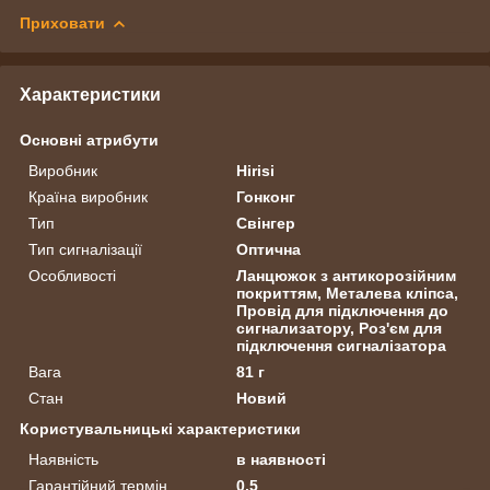
Приховати
Характеристики
Основні атрибути
Виробник
Hirisi
Країна виробник
Гонконг
Тип
Свінгер
Тип сигналізації
Оптична
Особливості
Ланцюжок з антикорозійним
покриттям, Металева кліпса,
Провід для підключення до
сигнализатору, Роз'єм для
підключення сигналізатора
Вага
81 г
Стан
Новий
Користувальницькі характеристики
Наявність
в наявності
Гарантійний термін
0.5