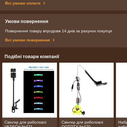
Всі умови оплати
Умови повернення
Повернення товару впродовж 14 днів за рахунок покупця
Всі умови повернення
Подібні товари компанії
Свінгер для риболовлі
Свінгер для риболовлі
Набі
VKTECH №471
OOTDTY №470
рибо