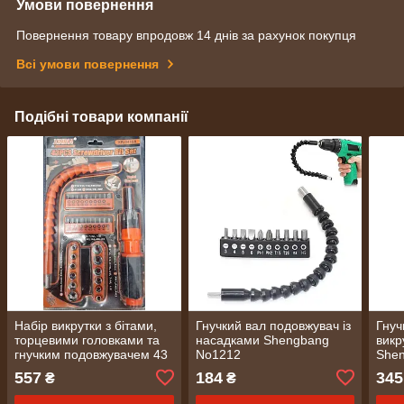
Умови повернення
Повернення товару впродовж 14 днів за рахунок покупця
Всі умови повернення
Подібні товари компанії
Набір викрутки з бітами,
Гнучкий вал подовжувач із
Гнуч
торцевими головками та
насадками Shengbang
викр
гнучким подовжувачем 43
No1212
She
предмети (1935)
557
184
345
₴
₴