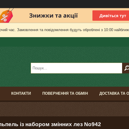
очий час. Замовлення та повідомлення будуть оброблені з 10:00 найближч
КОНТАКТИ
ПОВЕРНЕННЯ ТА ОБМІН
ДОСТАВКА ТА 
льпель із набором змінних лез No942