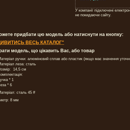
У компанії підключені електро
не покидаючи сайту.
ожете придбати цю модель або натиснути на кнопку:
ДИВИТИСЬ ВЕСЬ КАТАЛОГ"
брати модель, що цікавить Вас, або товар
атеріал ручки: алюмінєвий сплав або пластик (якщо має значення уточ
атеріал леза: сталь
озмір: 14,5 см
омплектація:
учка * 1
еза * 6
атеріал: сталь 45 #
метр: 8 мм