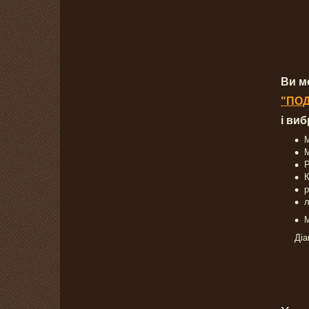
Ви м
"ПО
і ви
М
М
Р
К
р
л
М
Діа