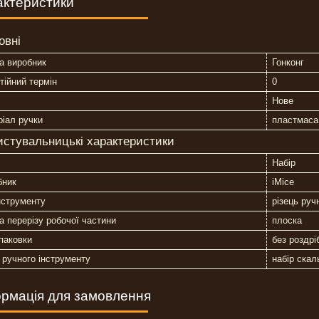
актеристики
овні
а виробник
Гонконг
тійний термін
0
Нове
іал ручки
пластмаса
истувальницькі характеристики
Набір
бник
iMice
нструменту
різець руч
 перерізу робочої частини
плоска
паковки
без роздрі
 ручного інструменту
набір скал
рмація для замовлення