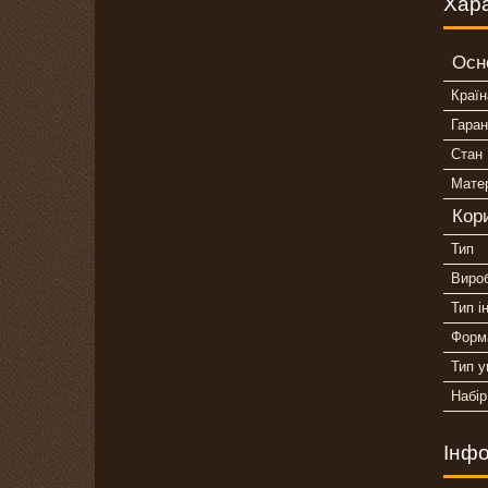
Хар
Осн
Країн
Гаран
Стан
Матер
Кор
Тип
Виро
Тип і
Форма
Тип у
Набір
Інфо