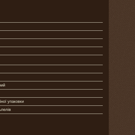
ний
бної упаковки
ьпелів