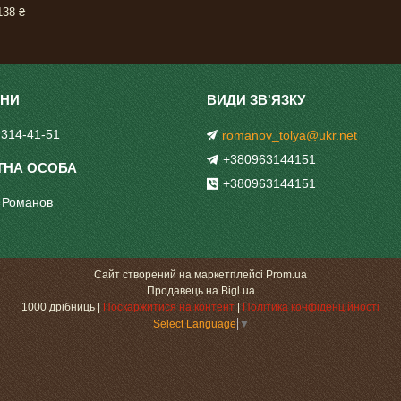
38 ₴
 314-41-51
romanov_tolya@ukr.net
+380963144151
+380963144151
 Романов
Сайт створений на маркетплейсі
Prom.ua
Продавець на Bigl.ua
1000 дрібниць |
Поскаржитися на контент
|
Політика конфіденційності
Select Language
▼