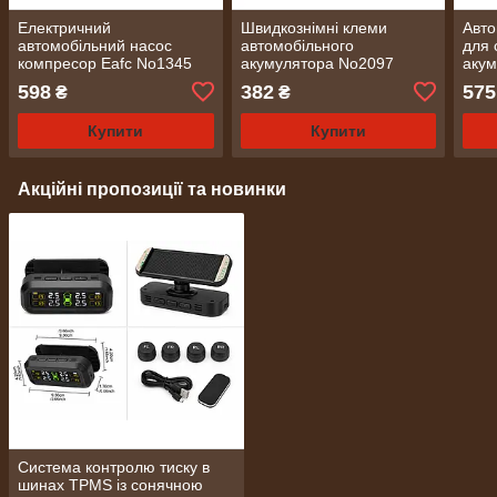
Електричний
Швидкознімні клеми
Авто
автомобільний насос
автомобільного
для 
компресор Eafc No1345
акумулятора No2097
акум
No2
598
382
575
₴
₴
Купити
Купити
Акційні пропозиції та новинки
Система контролю тиску в
шинах TPMS із сонячною