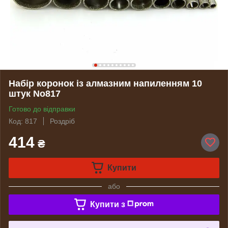
Набір коронок із алмазним напиленням 10
штук No817
Готово до відправки
Код: 817
Роздріб
414
₴
Купити
або
Купити з