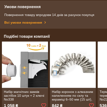
Умови повернення
Повернення товару впродовж 14 днів за рахунок покупця
Всі умови повернення
Подібні товари компанії
Набір магнітних замків
Набір коронок з алмазним
Терм
застібок 10 штук + 2 ключі
напиленням по склу та
терм
No338
кераміці 6–50 мм (15 шт),
No2
свердла для плитки,
1 058
842
536
₴
₴
керамограніту (1006)