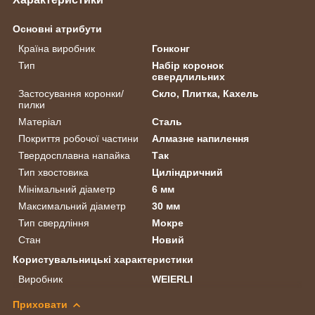
Основні атрибути
Країна виробник
Гонконг
Тип
Набір коронок
свердлильних
Застосування коронки/
Скло, Плитка, Кахель
пилки
Матеріал
Сталь
Покриття робочої частини
Алмазне напилення
Твердосплавна напайка
Так
Тип хвостовика
Циліндричний
Мінімальний діаметр
6 мм
Максимальний діаметр
30 мм
Тип свердління
Мокре
Стан
Новий
Користувальницькі характеристики
Виробник
WEIERLI
Приховати