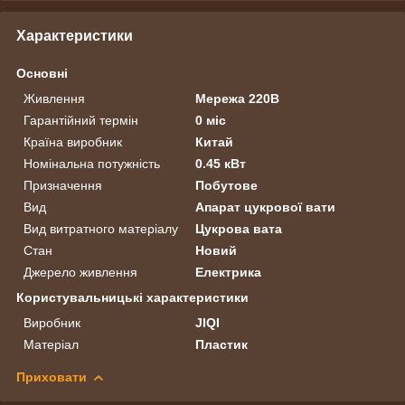
Характеристики
Основні
Живлення
Мережа 220В
Гарантійний термін
0 міс
Країна виробник
Китай
Номінальна потужність
0.45 кВт
Призначення
Побутове
Вид
Апарат цукрової вати
Вид витратного матеріалу
Цукрова вата
Стан
Новий
Джерело живлення
Електрика
Користувальницькі характеристики
Виробник
JIQI
Матеріал
Пластик
Приховати