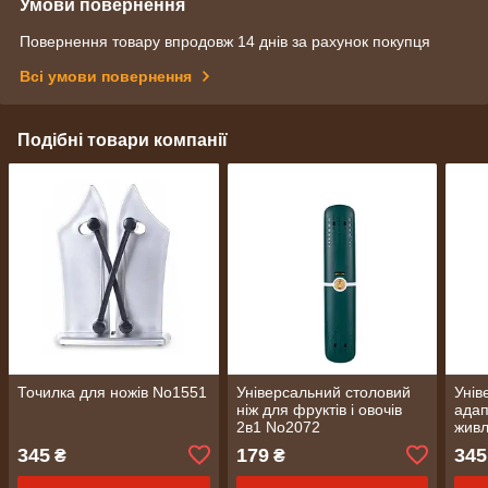
Умови повернення
Повернення товару впродовж 14 днів за рахунок покупця
Всі умови повернення
Подібні товари компанії
Точилка для ножів No1551
Універсальний столовий
Унів
ніж для фруктів і овочів
адап
2в1 No2072
живл
з 5 
345
179
345
₴
₴
No1