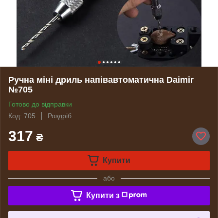
Ручна міні дриль напівавтоматична Daimir
№705
Готово до відправки
Код: 705
Роздріб
317
₴
Купити
або
Купити з