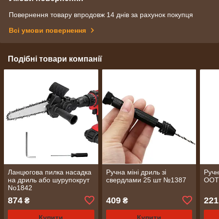
Повернення товару впродовж 14 днів за рахунок покупця
Всі умови повернення
Подібні товари компанії
Ланцюгова пилка насадка
Ручна міні дриль зі
Ручн
на дриль або шурупокрут
свердлами 25 шт №1387
OOT
No1842
874
409
221
₴
₴
Купити
Купити