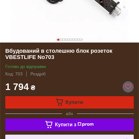
Вбудований в столешню блок розеток
VBESTLIFE No703
Готово до відправки
Код: 703
Роздріб
1 794
₴
Купити
або
Купити з