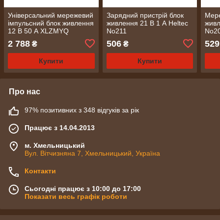
Універсальний мережевий
Зарядний пристрій блок
Мере
імпульсний блок живлення
живлення 21 В 1 А Heltec
живл
12 В 50 А XLZMYQ
No211
No2
No2084
2 788
506
529
₴
₴
Купити
Купити
Про нас
97% позитивних з 348 відгуків за рік
Працює з 14.04.2013
м. Хмельницький
Вул. Вітчизняна 7, Хмельницький, Україна
Контакти
Сьогодні працює з 10:00 до 17:00
Показати весь графік роботи