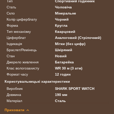
Тип
Спортивний годинник
Стать
Чоловіча
Скло
Мінеральне
Колір циферблату
Чорний
Форма
Кругла
Тип механізму
Кварцовий
Циферблат
Аналоговий (Стрілочний)
Індикація
Мітки (без цифр)
Браслет/Ремінець
Шкіряний
Стан
Новий
Джерело живлення
Батарейка
Клас вологозахисту
WR 30 м (3 атм)
Формат часу
12 годин
Користувальницькі характеристики
Виробник
SHARK SPORT WATCH
Довжина
190 мм
Матеріал
Сталь
Приховати