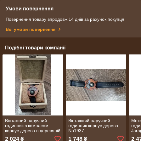
Умови повернення
Повернення товару впродовж 14 днів за рахунок покупця
Всі умови повернення
Подібні товари компанії
Вінтажний наручний
Вінтажний наручний
Меха
годинник з компасом
годинник корпус дерево
годи
корпус дерево в деревяній
No1937
Jara
коробці №2318
2 024
1 748
2 4
₴
₴