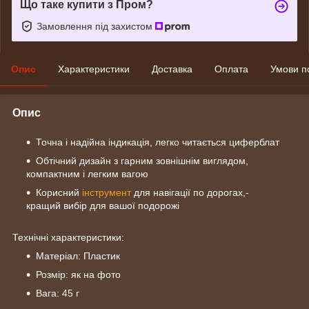
Що таке купити з Пром?
Замовлення під захистом
Опис
Характеристики
Доставка
Оплата
Умови п
Опис
Точна і надійна індикація, легко читається циферблат
Обтічний дизайн з гарним зовнішнім виглядом,
компактним і легким вагою
Корисний
інструмент
для навігації по дорогах,-
кращий вибір для вашої подорожі
Технічні характеристики:
Матеріал: Пластик
Розмір: як на фото
Вага: 45 г