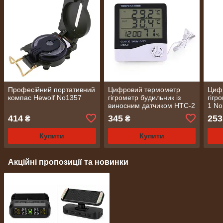
Професійний портативний
Цифровий термометр
Циф
компас Hewolf No1357
гігрометр будильник із
гігр
виносним датчиком HTC-2
1 N
No1419
414
345
253
₴
₴
Купити
Купити
Акційні пропозиції та новинки