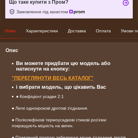
Що таке купити з Пром?
Замовлення під захистом
Опис
Характеристики
Доставка
Оплата
Умови п
Опис
Ви можете придбати цю модель або
натиснути на кнопку:
"ПЕРЕГЛЯНУТИ ВЕСЬ КАТАЛОГ"
і вибрати модель, що цікавить Вас
● Коефіцієнт усадки 2:1
● Легкі однокрокові дротові з'єднання.
● Поліолефінові термоусадкові стикові роз'єми
покращують міцність на вигин.
● Плавлений припою забезпечує міцне з'єднання дротів