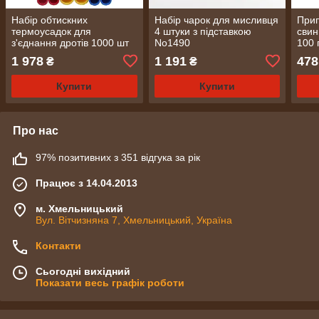
Набір обтискних
Набір чарок для мисливця
Прип
термоусадок для
4 штуки з підставкою
свин
з'єднання дротів 1000 шт
No1490
100 
OOTDTY No1336
1 978
1 191
478
₴
₴
Купити
Купити
Про нас
97% позитивних з 351 відгука за рік
Працює з 14.04.2013
м. Хмельницький
Вул. Вітчизняна 7, Хмельницький, Україна
Контакти
Сьогодні вихідний
Показати весь графік роботи